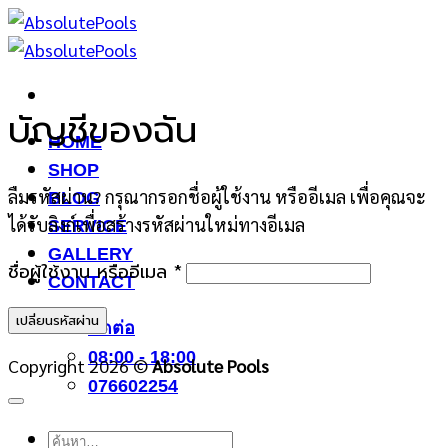
ข้าม
ไป
ยัง
เนื้อหา
บัญชีของฉัน
HOME
SHOP
ลืมรหัสผ่าน? กรุณากรอกชื่อผู้ใช้งาน หรืออีเมล เพื่อคุณจะ
BLOG
ได้รับลิงก์เพื่อสร้างรหัสผ่านใหม่ทางอีเมล
SERVICE
GALLERY
ต้องการ
ชื่อผู้ใช้งาน หรืออีเมล
*
CONTACT
เปลี่ยนรหัสผ่าน
ติดต่อ
08:00 - 18:00
Copyright 2026 ©
Absolute Pools
076602254
ค้นหา: