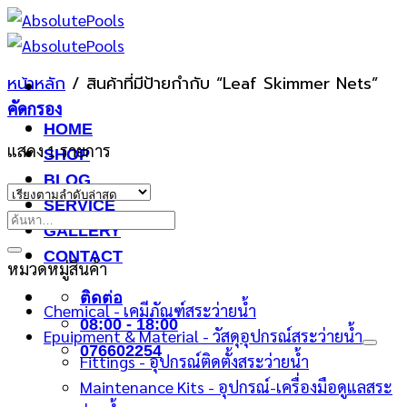
ข้าม
ไป
ยัง
หน้าหลัก
/
สินค้าที่มีป้ายกำกับ “Leaf Skimmer Nets”
เนื้อหา
คัดกรอง
HOME
แสดง 1 รายการ
SHOP
BLOG
SERVICE
ค้นหา:
GALLERY
CONTACT
หมวดหมู่สินค้า
ติดต่อ
Chemical - เคมีภัณฑ์สระว่ายน้ำ
08:00 - 18:00
Epuipment & Material - วัสดุอุปกรณ์สระว่ายน้ำ
076602254
Fittings - อุปกรณ์ติดตั้งสระว่ายน้ำ
Maintenance Kits - อุปกรณ์-เครื่องมือดูแลสระ