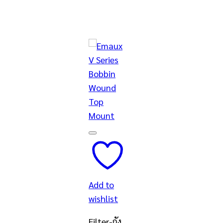
Add to
wishlist
Filter-ถัง