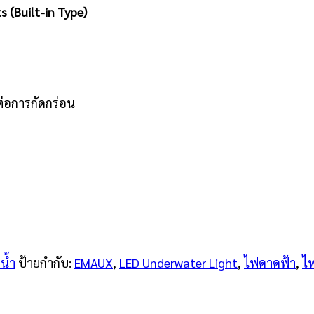
 (Built-in Type)
ต่อการกัดกร่อน
น้ำ
ป้ายกำกับ:
EMAUX
,
LED Underwater Light
,
ไฟดาดฟ้า
,
ไ