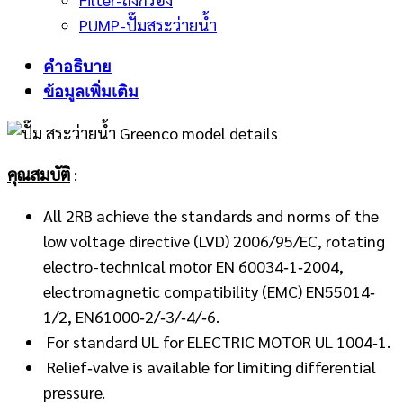
PUMP-ปั๊มสระว่ายน้ำ
คำอธิบาย
ข้อมูลเพิ่มเติม
คุณสมบัติ
:
All 2RB achieve the standards and norms of the
low voltage directive (LVD) 2006/95/EC, rotating
electro-technical motor EN 60034‐1‐2004,
electromagnetic compatibility (EMC) EN55014‐
1/2, EN61000‐2/‐3/‐4/‐6.
For standard UL for ELECTRIC MOTOR UL 1004‐1.
Relief‐valve is available for limiting differential
pressure.