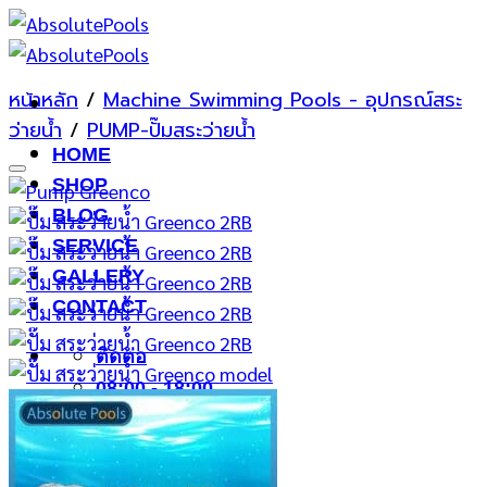
ข้าม
ไป
ยัง
หน้าหลัก
/
Machine Swimming Pools - อุปกรณ์สระ
เนื้อหา
ว่ายน้ำ
/
PUMP-ปั๊มสระว่ายน้ำ
HOME
Add to wishlist
SHOP
BLOG
SERVICE
GALLERY
CONTACT
ติดต่อ
08:00 - 18:00
076602254