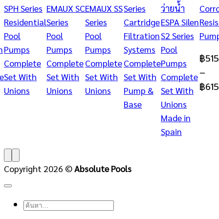
SPH Series
EMAUX SC
EMAUX SS
Series
ว่ายน้ำ
Corr
Residential
Series
Series
Cartridge
ESPA Silen
Resi
Pool
Pool
Pool
Filtration
S2 Series
Pum
n
Pumps
Pumps
Pumps
Systems
Pool
฿
51
Complete
Complete
Complete
Complete
Pumps
–
e
Set With
Set With
Set With
Set With
Complete
฿
61
Unions
Unions
Unions
Pump &
Set With
Base
Unions
Made in
Spain
Copyright 2026 ©
Absolute Pools
ค้นหา: