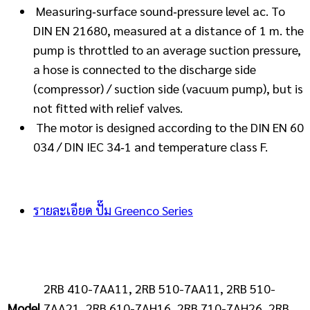
Measuring‐surface sound‐pressure level ac. To
DIN EN 21680, measured at a distance of 1 m. the
pump is throttled to an average suction pressure,
a hose is connected to the discharge side
(compressor) / suction side (vacuum pump), but is
not fitted with relief valves.
The motor is designed according to the DIN EN 60
034 / DIN IEC 34‐1 and temperature class F.
รายละเอียด ปั๊ม Greenco Series
2RB 410-7AA11, 2RB 510-7AA11, 2RB 510-
Model
7AA21, 2RB 610-7AH16, 2RB 710-7AH26, 2RB