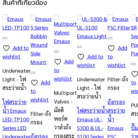
สินค้าที่เกี่ยวข้อง
Add to
Add
wishlist
Add to
to
Add
wishlist
wishlist
to
Underwater
wishlist
Light - ไฟ
Underwater
Filter-ถัง
Add
to
สระว่ายน้ำ
Light - ไฟ
กรอง
to
wis
Multiport
สระว่ายน้ำ
wishlist
Valves -
ไฟสระว่าย
ถังกรอง
PU
มัลติ
น้ำ Emaux
ไฟสระว่ายน้ำ
สระว่าย
Filter-ถัง
สร
พอร์ต
LED-TP100
Emaux UL-
น้ำ
กรอง
วาล์วถัง
Series LED
S300 & UL-
Emaux
ปั๊
กรองสระ
Underwater
ถังกรอง
S100 Series
FSC
ว่า