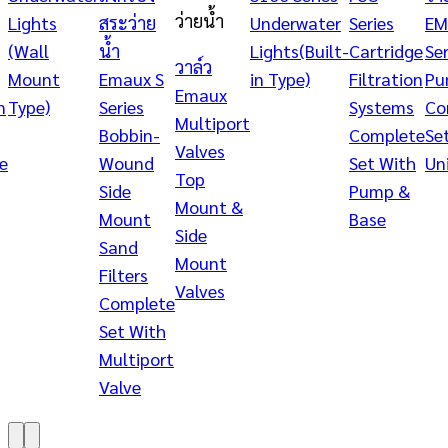
ว่ายน้ำ
Lights
สระว่าย
Underwater
Series
EM
(Wall
น้ำ
Lights(Built-
Cartridge
Ser
วาล์ว
Mount
Emaux S
in Type)
Filtration
Pu
Emaux
n
Type)
Series
Systems
Co
Multiport
Bobbin-
Complete
Se
Valves
e
Wound
Set With
Un
Top
Side
Pump &
Mount &
Mount
Base
Side
Sand
Mount
Filters
Valves
Complete
Set With
Multiport
Valve