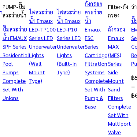
ถังกรอง
wishlist
wishlist
PUMP-ปั๊ม
Filter-ถัง
ว่
ำ
ไฟสระว่าย
ไฟสระว่าย
สระว่าย
สระว่ายน้ำ
กรอง
น้ำ Emaux
น้ำ Emaux
น้ำ
ปั
ปั๊มสระว่าย
LED-TP100
LED-P10
Emaux
ถังกรอง
E
น้ำ EMAUX
Series LED
Series LED
FSC
Emaux
Se
SPH Series
Underwater
Underwater
Series
MAX
Co
t-
Residential
Lights
Lights
Cartridge
(MFS)
Re
Pool
(Wall
(ฺBuilt-In
Filtration
Series
P
Pumps
Mount
Type)
Systems
Side
฿
Complete
Type)
Complete
Mount
–
Set With
Set With
Sand
฿
Unions
Pump &
Filters
Base
Complete
Set With
Multiport
Valve