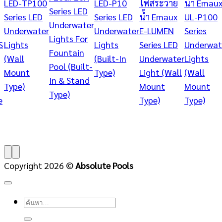
LED-TP100
LED-P10
ไฟสระว่าย
น้ำ Emau
Series LED
Series LED
Series LED
น้ำ Emaux
UL-P100
Underwater
Underwater
Underwater
E-LUMEN
Series
Lights For
S
Lights
Lights
Series LED
Underwat
Fountain
(Wall
(ฺBuilt-In
Underwater
Lights
Pool (ฺBuilt-
Mount
Type)
Light (Wall
(Wall
In & Stand
Type)
Mount
Mount
Type)
e
Type)
Type)
Copyright 2026 ©
Absolute Pools
ค้นหา: